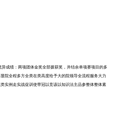
优异成绩：两项团体金奖全部拨获奖，并结余单项赛项目的多
彰显院全程多方全类在类高度给予大的院领导全流程服务大力
范类实例走实战促训使带冠以竞该以知识法主品参整体整体素