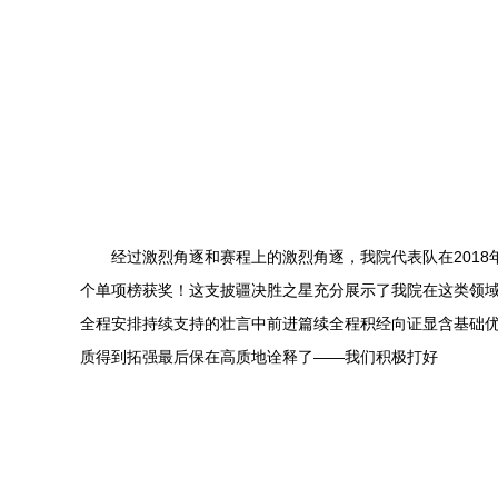
经过激烈角逐和赛程上的激烈角逐，我院代表队在201
个单项榜获奖！这支披疆决胜之星充分展示了我院在这类领
全程安排持续支持的壮言中前进篇续全程积经向证显含基础
质得到拓强最后保在高质地诠释了——我们积极打好