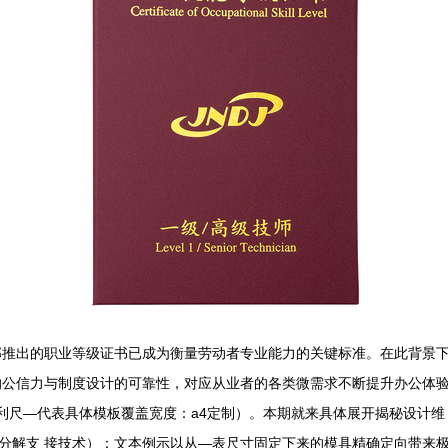
推出的职业等级证书已成为衡量劳动者专业能力的关键标准。在此背景下，
的公信力与制度设计的可靠性，对应从业者的各类微需求不断提升办公体
便利尺—代表具体模板覆盖宽度：a4定制）。本期就来具体展开揭秘设计维
务分解支 接技术）：文本例示以从—表尺寸固定下来的模具精确定向带来