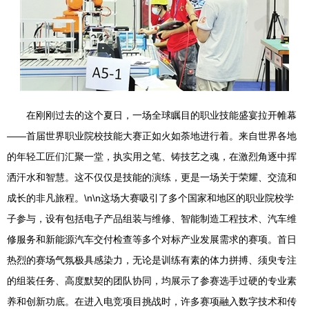
在刚刚过去的这个夏日，一场全球瞩目的职业技能盛宴拉开帷幕
——首届世界职业院校技能大赛正如火如荼地进行着。来自世界各地
的年轻工匠们汇聚一堂，执实用之笔、铸技艺之魂，在激烈角逐中挥
洒汗水和智慧。这不仅仅是技能的演练，更是一场关于荣耀、交流和
成长的非凡旅程。\n\n这场大赛吸引了多个国家和地区的职业院校学
子参与，设有包括电子产品组装与维修、智能制造工程技术、汽车维
修服务和新能源汽车交付检查等多个对标产业发展需求的赛项。首日
热烈的赛场气氛极具感染力，无论是训练有素的体力拼搏、须臾专注
的组装任务、高度默契的团队协同，均展示了参赛选手过硬的专业素
养和创新功底。在进入电竞项目挑战时，许多赛项融入数字技术和传